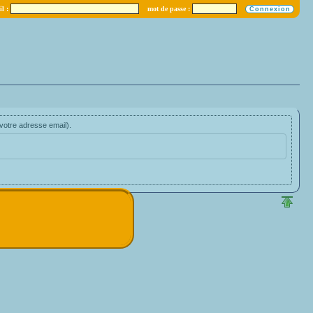
l :
mot de passe :
votre adresse email).