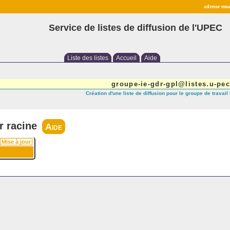
adresse emai
Service de listes de diffusion de l'UPEC
Liste des listes
Accueil
Aide
groupe-ie-gdr-gpl@listes.u-pec
Création d'une liste de diffusion pour le groupe de travai
r racine
Aide
Mise à jour