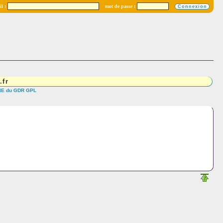
l :
mot de passe :
.fr
l IE du GDR GPL