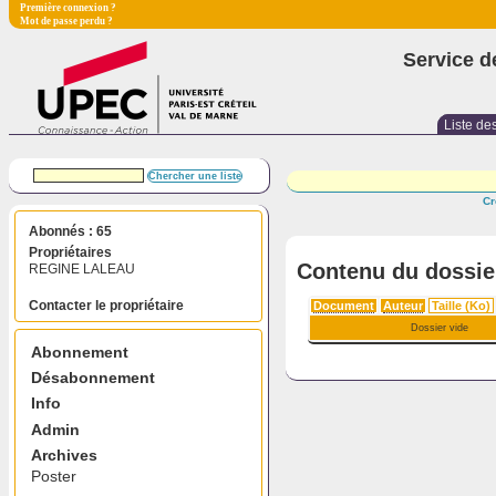
Première connexion ?
Mot de passe perdu ?
Service d
Liste des
Cr
Abonnés : 65
Propriétaires
Contenu du dossie
REGINE LALEAU
Contacter le propriétaire
Document
Auteur
Taille (Ko)
Dossier vide
Abonnement
Désabonnement
Info
Admin
Archives
Poster