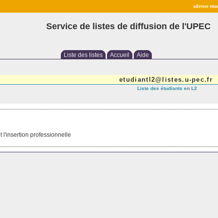
adresse emai
Service de listes de diffusion de l'UPEC
Liste des listes
Accueil
Aide
etudiantl2@listes.u-pec.fr
Liste des étudiants en L2
t l'insertion professionnelle