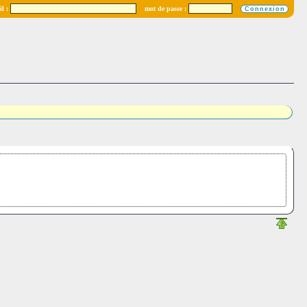
l :
mot de passe :