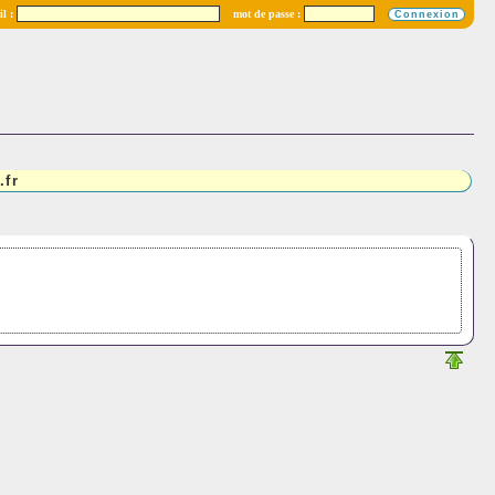
l :
mot de passe :
.fr