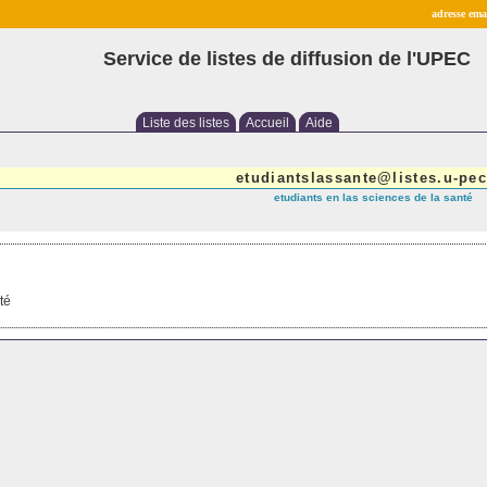
adresse emai
Service de listes de diffusion de l'UPEC
Liste des listes
Accueil
Aide
etudiantslassante@listes.u-pec
etudiants en las sciences de la santé
té