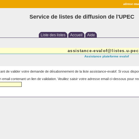
adresse emai
Service de listes de diffusion de l'UPEC
Liste des listes
Accueil
Aide
assistance-evalof@listes.u-pec
Assistance plateforme evalof
vant de valider votre demande de désabonnement de la liste assistance-evalof. Si vous dispos
ail contenant un lien de validation. Veuiilez saisir votre adresse email ci-dessous pour rece